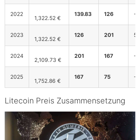
2022
139.83
126
-9
1,322.52 €
2023
126
201
59
1,322.52 €
2024
201
167
-1
2,109.73 €
2025
167
75
-5
1,752.86 €
Litecoin Preis Zusammensetzung