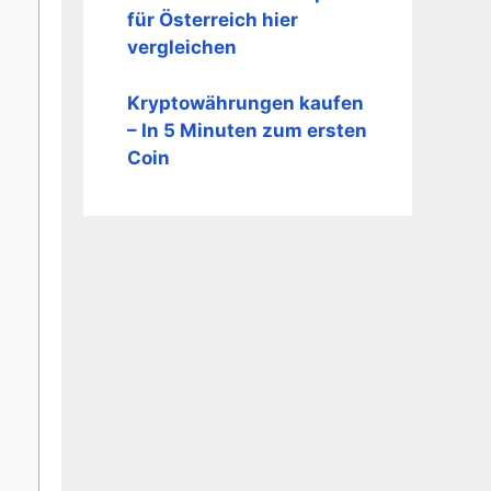
für Österreich hier
vergleichen
Kryptowährungen kaufen
– In 5 Minuten zum ersten
Coin