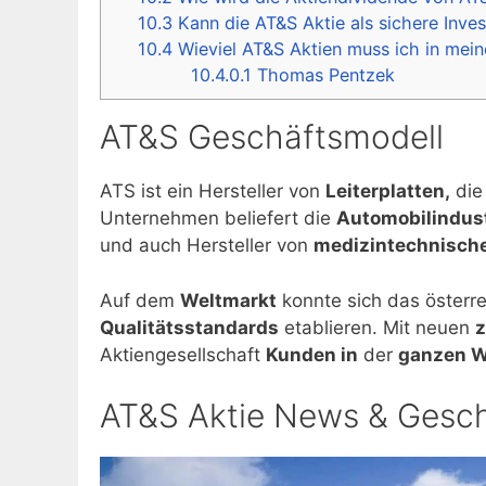
10.3
Kann die AT&S Aktie als sichere Inve
10.4
Wieviel AT&S Aktien muss ich in me
10.4.0.1
Thomas Pentzek
AT&S Geschäftsmodell
ATS ist ein Hersteller von
Leiterplatten,
die
Unternehmen beliefert die
Automobilindust
und auch Hersteller von
medizintechnisch
Auf dem
Weltmarkt
konnte sich das österr
Qualitätsstandards
etablieren. Mit neuen
z
Aktiengesellschaft
Kunden in
der
ganzen W
AT&S Aktie News & Gesch