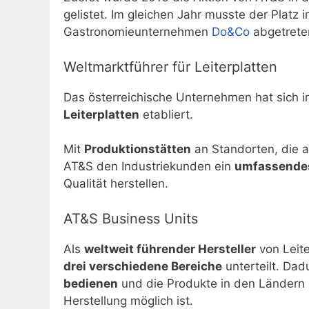
gelistet. Im gleichen Jahr musste der Platz
Gastronomieunternehmen
Do&Co
abgetrete
Weltmarktführer für Leiterplatten
Das österreichische Unternehmen hat sich i
Leiterplatten
etabliert.
Mit
Produktionstätten
an Standorten, die a
AT&S den Industriekunden ein
umfassendes
Qualität herstellen.
AT&S Business Units
Als
weltweit führender Hersteller
von Leit
drei verschiedene Bereiche
unterteilt. Da
bedienen
und die Produkte in den Ländern h
Herstellung möglich ist.