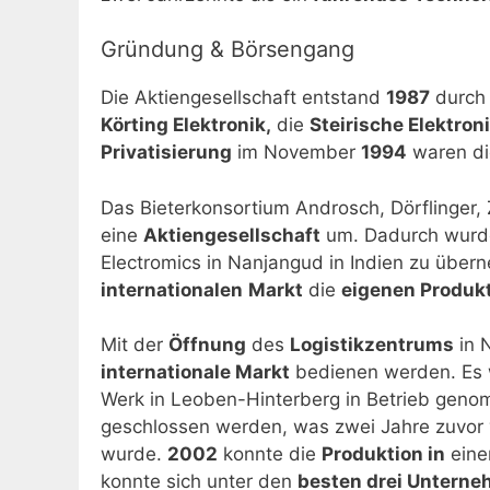
Gründung & Börsengang
Die Aktiengesellschaft entstand
1987
durch
Körting Elektronik,
die
Steirische Elektron
Privatisierung
im November
1994
waren d
Das Bieterkonsortium Androsch, Dörflinge
eine
Aktiengesellschaft
um. Dadurch wurde
Electromics in Nanjangud in Indien zu übe
internationalen
Markt
die
eigenen Produk
Mit der
Öffnung
des
Logistikzentrums
in 
internationale Markt
bedienen werden. Es 
Werk in Leoben-Hinterberg in Betrieb gen
geschlossen werden, was zwei Jahre zuvor
wurde.
2002
konnte die
Produktion in
ein
konnte sich unter den
besten drei Untern