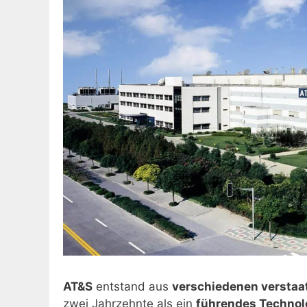
AT&S
entstand aus
verschiedenen verstaa
zwei Jahrzehnte als ein
führendes Techno