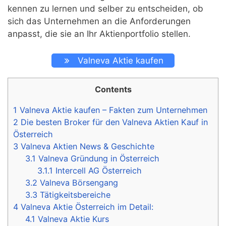
kennen zu lernen und selber zu entscheiden, ob
sich das Unternehmen an die Anforderungen
anpasst, die sie an Ihr Aktienportfolio stellen.
Valneva Aktie kaufen
Contents
1
Valneva Aktie kaufen – Fakten zum Unternehmen
2
Die besten Broker für den Valneva Aktien Kauf in
Österreich
3
Valneva Aktien News & Geschichte
3.1
Valneva Gründung in Österreich
3.1.1
Intercell AG Österreich
3.2
Valneva Börsengang
3.3
Tätigkeitsbereiche
4
Valneva Aktie Österreich im Detail:
4.1
Valneva Aktie Kurs