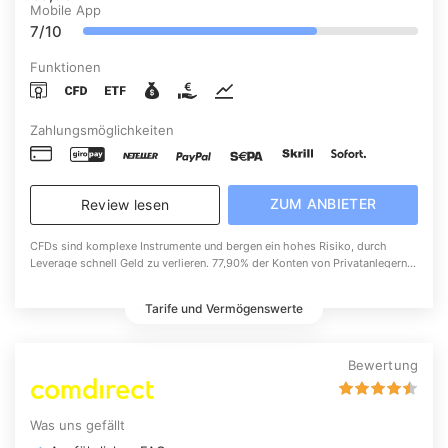
Mobile App
7/10
Funktionen
Zahlungsmöglichkeiten
ZUM ANBIETER
Review lesen
CFDs sind komplexe Instrumente und bergen ein hohes Risiko, durch
Leverage schnell Geld zu verlieren. 77,90% der Konten von Privatanlegern
verlieren Geld, wenn sie CFDs von diesem Anbieter handeln.
Tarife und Vermögenswerte
Bewertung
Was uns gefällt