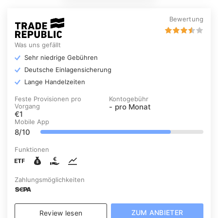
Bewertung
Was uns gefällt
Sehr niedrige Gebühren
Deutsche Einlagensicherung
Lange Handelzeiten
Feste Provisionen pro
Kontogebühr
Vorgang
-
pro Monat
€1
Mobile App
8/10
Funktionen
Zahlungsmöglichkeiten
ZUM ANBIETER
Review lesen