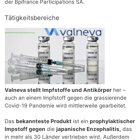
der Bpifrance Participations SA.
Tätigkeitsbereiche
Valneva stellt Impfstoffe und Antikörper
her –
auch an einem Impfstoff gegen die grassierende
Covid-19 Pandemie wird mittlerweile gearbeitet.
Das
bekannteste Produkt
ist ein
prophylaktischer
Impstoff gegen
die
japanische Enzephalitis,
das
in mehr als 30 Länder vertrieben wird. Außerdem