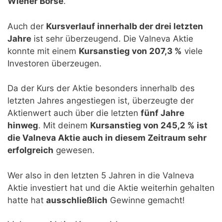
Wiener Börse
.
Auch der
Kursverlauf innerhalb der drei letzten
Jahre
ist sehr überzeugend. Die Valneva Aktie
konnte mit einem
Kursanstieg von 207,3 %
viele
Investoren überzeugen.
Da der Kurs der Aktie besonders innerhalb des
letzten Jahres angestiegen ist, überzeugte der
Aktienwert auch über die letzten
fünf Jahre
hinweg
. Mit deinem
Kursanstieg von 245,2 % ist
die Valneva Aktie auch in diesem Zeitraum sehr
erfolgreich
gewesen.
Wer also in den letzten 5 Jahren in die Valneva
Aktie investiert hat und die Aktie weiterhin gehalten
hatte hat
ausschließlich
Gewinne gemacht!