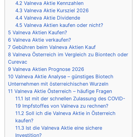
4.2
Valneva Aktie Kennzahlen
4.3
Valneva Aktie Kursziel 2026
4.4
Valneva Aktie Dividende
4.5
Valneva Aktien kaufen oder nicht?
5
Valneva Aktien Kaufen?
6
Valneva Aktie verkaufen?
7
Gebühren beim Valneva Aktien Kauf
8
Valneva Österreich im Vergleich zu Biontech oder
Curevac
9
Valneva Aktien Prognose 2026
10
Valneva Aktie Analyse – günstiges Biotech
Unternehmen mit österreichischen Wurzeln
11
Valneva Aktie Österreich – häufige Fragen
11.1
Ist mit der schnellen Zulassung des COVID-
19 Impfstoffes von Valneva zu rechnen?
11.2
Soll ich die Valneva Aktie in Österreich
kaufen?
11.3
Ist die Valneva Aktie eine sichere
Investition?