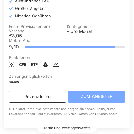
Ausführliches FAQ
Großes Angebot
Niedrige Gebühren
Feste Provisionen pro
Kontogebühr
Vorgang
-
pro Monat
€3,95
Mobile App
9/10
Funktionen
Zahlungsmöglichkeiten
ZUM ANBIETER
Review lesen
CFDs sind komplexe Instrumente und bergen ein hohes Risiko, durch
Leverage schnell Geld zu verlieren. 78% der Konten von Privatanlegern
verlieren Geld, wenn sie CFDs von diesem Anbieter handeln.
Tarife und Vermögenswerte