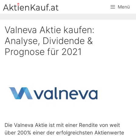
Skip
Menü
to
content
Valneva Aktie kaufen:
Analyse, Dividende &
Prognose für 2021
Die Valneva Aktie ist mit einer Rendite von weit
über 200% einer der erfolgreichsten Aktienwerte