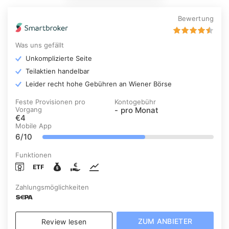
Bewertung
Was uns gefällt
Unkomplizierte Seite
Teilaktien handelbar
Leider recht hohe Gebühren an Wiener Börse
Feste Provisionen pro
Kontogebühr
Vorgang
-
pro Monat
€4
Mobile App
6/10
Funktionen
Zahlungsmöglichkeiten
ZUM ANBIETER
Review lesen