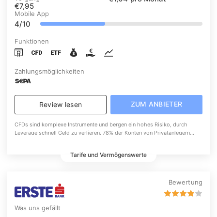
€7,95
Mobile App
4/10
Funktionen
Zahlungsmöglichkeiten
ZUM ANBIETER
Review lesen
CFDs sind komplexe Instrumente und bergen ein hohes Risiko, durch
Leverage schnell Geld zu verlieren. 78% der Konten von Privatanlegern
verlieren Geld, wenn sie CFDs von diesem Anbieter handeln.
Tarife und Vermögenswerte
Bewertung
Was uns gefällt